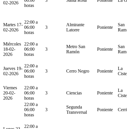
06:00
3
Santa Rosa
Poniente
La Gr
02-2026
horas
22:00 a
Martes 17-
Almirante
San
06:00
3
Poniente
02-2026
Latorre
Ramó
horas
Miércoles
22:00 a
Metro San
San
18-02-
06:00
3
Poniente
Ramón
Ramó
2026
horas
22:00 a
Jueves 19-
La
06:00
3
Cerro Negro
Poniente
02-2026
Cister
horas
Viernes
22:00 a
La
20-02-
06:00
3
Ciencias
Poniente
Cister
2026
horas
22:00 a
Segunda
06:00
3
Poniente
Cerril
Transversal
horas
22:00 a
Lunes 23-