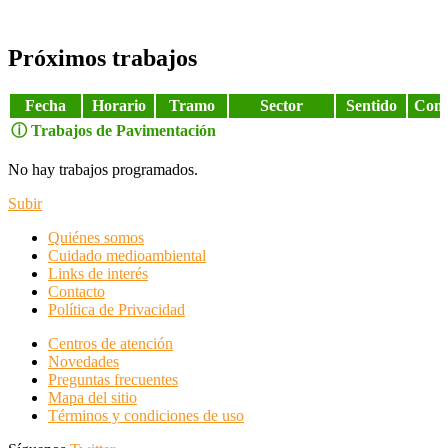
Próximos trabajos
Fecha
Horario
Tramo
Sector
Sentido
Com
ⓘ Trabajos de Pavimentación
No hay trabajos programados.
Subir
Quiénes somos
Cuidado medioambiental
Links de interés
Contacto
Política de Privacidad
Centros de atención
Novedades
Preguntas frecuentes
Mapa del sitio
Términos y condiciones de uso