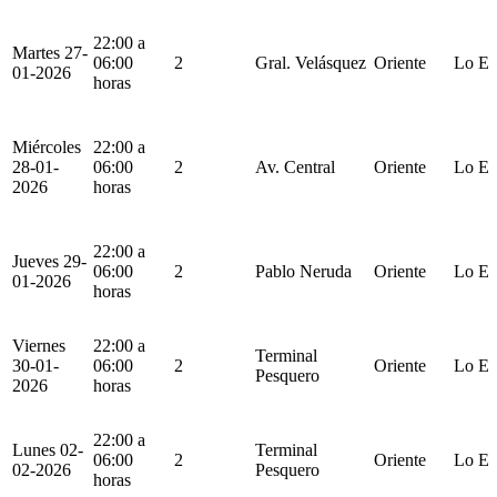
22:00 a
Martes 27-
06:00
2
Gral. Velásquez
Oriente
Lo Es
01-2026
horas
Miércoles
22:00 a
28-01-
06:00
2
Av. Central
Oriente
Lo Es
2026
horas
22:00 a
Jueves 29-
06:00
2
Pablo Neruda
Oriente
Lo Es
01-2026
horas
Viernes
22:00 a
Terminal
30-01-
06:00
2
Oriente
Lo Es
Pesquero
2026
horas
22:00 a
Lunes 02-
Terminal
06:00
2
Oriente
Lo Es
02-2026
Pesquero
horas