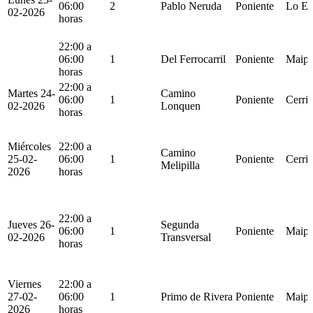
06:00
2
Pablo Neruda
Poniente
Lo Es
02-2026
horas
22:00 a
06:00
1
Del Ferrocarril
Poniente
Maip
horas
22:00 a
Martes 24-
Camino
06:00
1
Poniente
Cerril
02-2026
Lonquen
horas
Miércoles
22:00 a
Camino
25-02-
06:00
1
Poniente
Cerril
Melipilla
2026
horas
22:00 a
Jueves 26-
Segunda
06:00
1
Poniente
Maip
02-2026
Transversal
horas
Viernes
22:00 a
27-02-
06:00
1
Primo de Rivera
Poniente
Maip
2026
horas