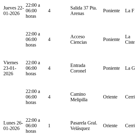
22:00 a
Jueves 22-
Salida 37 Pta.
06:00
4
Poniente
La Fl
01-2026
Arenas
horas
22:00 a
Acceso
La
06:00
4
Poniente
Ciencias
Cister
horas
Viernes
22:00 a
Entrada
23-01-
06:00
4
Poniente
La Gr
Coronel
2026
horas
22:00 a
Camino
06:00
4
Oriente
Cerril
Melipilla
horas
22:00 a
Lunes 26-
Pasarela Gral.
06:00
1
Oriente
Cerril
01-2026
Velásquez
horas