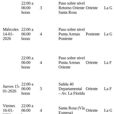
22:00 a
Paso sobre nivel
06:00
3
Retorno Oriente
Oriente
La Gr
horas
Santa Rosa
Miércoles
22:00 a
Paso sobre nivel
14-01-
06:00
4
Punta Arenas
Poniente
La Gr
2026
horas
Poniente
22:00 a
Paso sobre nivel
06:00
4
Punta Arenas
Oriente
La Fl
horas
Oriente
22:00 a
Salida 40
Jueves 15-
06:00
5
Departamental
Oriente
La Fl
01-2026
horas
– Av. La Florida
Viernes
22:00 a
Santa Rosa (Vía
16-01-
06:00
4
Oriente
La Gr
Expresa)