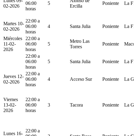
Lunes 09-
Alonso de
06:00
5
Poniente
La Fl
02-2026
Ercilla
horas
22:00 a
Martes 10-
06:00
4
Santa Julia
Poniente
La Fl
02-2026
horas
Miércoles
22:00 a
Metro Las
11-02-
06:00
5
Poniente
Macu
Torres
2026
horas
22:00 a
06:00
5
Santa Julia
Poniente
La Fl
horas
22:00 a
Jueves 12-
06:00
4
Acceso Sur
Poniente
La Gr
02-2026
horas
Viernes
22:00 a
13-02-
06:00
3
Tacora
Poniente
La Gr
2026
horas
22:00 a
Lunes 16-