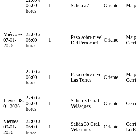
06:00
1
Salida 27
Oriente
Maip
horas
Miércoles
22:00 a
Paso sobre nivel
Maipu
07-01-
06:00
1
Oriente
Del Ferrocarril
Cerril
2026
horas
22:00 a
Paso sobre nivel
Maipu
06:00
1
Oriente
Las Torres
Cerril
horas
22:00 a
Jueves 08-
Salida 30 Gral.
06:00
1
Oriente
Cerril
01-2026
Velásquez
horas
Viernes
22:00 a
Salida 30 Gral.
Cerril
09-01-
06:00
1
Oriente
Velásquez
Lo Es
2026
horas