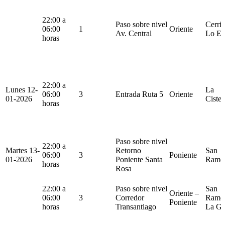
22:00 a
Paso sobre nivel
Cerril
06:00
1
Oriente
Av. Central
Lo Es
horas
22:00 a
Lunes 12-
La
06:00
3
Entrada Ruta 5
Oriente
01-2026
Cister
horas
Paso sobre nivel
22:00 a
Martes 13-
Retorno
San
06:00
3
Poniente
01-2026
Poniente Santa
Ramó
horas
Rosa
22:00 a
Paso sobre nivel
San
Oriente –
06:00
3
Corredor
Ramó
Poniente
horas
Transantiago
La Gr