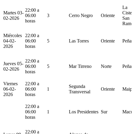
La
22:00 a
Martes 03-
Cister
06:00
3
Cerro Negro
Oriente
02-2026
San
horas
Ramó
Miércoles
22:00 a
04-02-
06:00
5
Las Torres
Oriente
Peñal
2026
horas
22:00 a
Jueves 05-
06:00
5
Mar Tirreno
Norte
Peñal
02-2026
horas
Viernes
22:00 a
Segunda
06-02-
06:00
1
Oriente
Maip
Transversal
2026
horas
22:00 a
06:00
1
Los Presidentes
Sur
Macu
horas
22:00 a