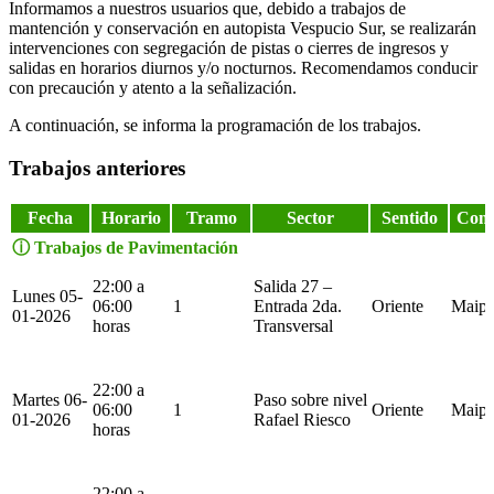
Informamos a nuestros usuarios que, debido a trabajos de
mantención y conservación en autopista Vespucio Sur, se realizarán
intervenciones con segregación de pistas o cierres de ingresos y
salidas en horarios diurnos y/o nocturnos. Recomendamos conducir
con precaución y atento a la señalización.
A continuación, se informa la programación de los trabajos.
Trabajos anteriores
Fecha
Horario
Tramo
Sector
Sentido
Com
ⓘ Trabajos de Pavimentación
22:00 a
Salida 27 –
Lunes 05-
06:00
1
Entrada 2da.
Oriente
Maip
01-2026
horas
Transversal
22:00 a
Martes 06-
Paso sobre nivel
06:00
1
Oriente
Maip
01-2026
Rafael Riesco
horas
22:00 a