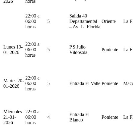
2026
horas
22:00 a
Salida 40
06:00
5
Departamental
Oriente
La Fl
horas
– Av. La Florida
22:00 a
Lunes 19-
P.S Julio
06:00
5
Poniente
La Fl
01-2026
Vildosola
horas
22:00 a
Martes 20-
06:00
5
Entrada El Valle
Poniente
Macu
01-2026
horas
Miércoles
22:00 a
Entrada El
21-01-
06:00
4
Poniente
La Fl
Blanco
2026
horas