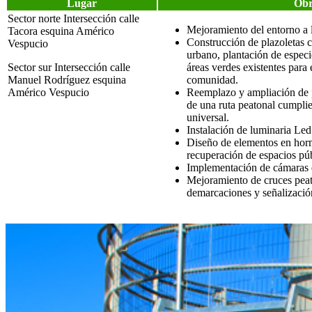
Lugar
Obr
Sector norte Intersección calle
Mejoramiento del entorno a l
Tacora esquina Américo
Construcción de plazoletas c
Vespucio
urbano, plantación de especi
Sector sur Intersección calle
áreas verdes existentes para
Manuel Rodríguez esquina
comunidad.
Américo Vespucio
Reemplazo y ampliación de p
de una ruta peatonal cumpli
universal.
Instalación de luminaria Led
Diseño de elementos en horm
recuperación de espacios púb
Implementación de cámaras d
Mejoramiento de cruces peato
demarcaciones y señalización