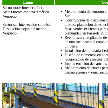
Lugar
Obr
Sector norte Intersección calle
Mejoramiento del entorno a 
Siete Oriente esquina Américo
Sur.
Vespucio
Construcción de plazoletas c
Sector sur Intersección calle Isla
urbano, plantación de especi
Desolación esquina Américo
áreas verdes existentes para
Vespucio
comunidad en Pasarela Punt
Reemplazo y ampliación de p
de una ruta peatonal cumpli
universal.
Instalación de luminaria Led
Diseño de elementos en horm
recuperación de espacios púb
Implementación de cámaras d
Mejoramiento de cruces peato
demarcaciones y señalización