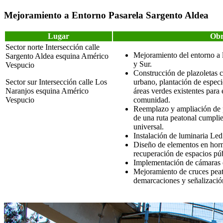
Mejoramiento a Entorno Pasarela Sargento Aldea
Lugar
Obr
Sector norte Intersección calle
Mejoramiento del entorno a 
Sargento Aldea esquina Américo
y Sur.
Vespucio
Construcción de plazoletas c
Sector sur Intersección calle Los
urbano, plantación de especi
Naranjos esquina Américo
áreas verdes existentes para
Vespucio
comunidad.
Reemplazo y ampliación de p
de una ruta peatonal cumpli
universal.
Instalación de luminaria Led
Diseño de elementos en horm
recuperación de espacios púb
Implementación de cámaras d
Mejoramiento de cruces peato
demarcaciones y señalización