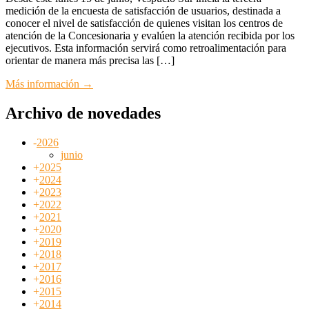
medición de la encuesta de satisfacción de usuarios, destinada a
conocer el nivel de satisfacción de quienes visitan los centros de
atención de la Concesionaria y evalúen la atención recibida por los
ejecutivos. Esta información servirá como retroalimentación para
orientar de manera más precisa las […]
Más información →
Archivo de novedades
-
2026
junio
+
2025
+
2024
+
2023
+
2022
+
2021
+
2020
+
2019
+
2018
+
2017
+
2016
+
2015
+
2014