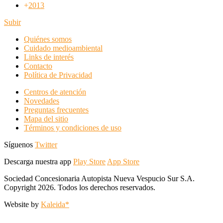
+
2013
Subir
Quiénes somos
Cuidado medioambiental
Links de interés
Contacto
Política de Privacidad
Centros de atención
Novedades
Preguntas frecuentes
Mapa del sitio
Términos y condiciones de uso
Síguenos
Twitter
Descarga nuestra app
Play Store
App Store
Sociedad Concesionaria Autopista Nueva Vespucio Sur S.A.
Copyright 2026. Todos los derechos reservados.
Website by
Kaleida*