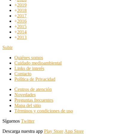
+
2019
+
2018
+
2017
+
2016
+
2015
+
2014
+
2013
Subir
Quiénes somos
Cuidado medioambiental
Links de interés
Contacto
Política de Privacidad
Centros de atención
Novedades
Preguntas frecuentes
Mapa del sitio
Términos y condiciones de uso
Síguenos
Twitter
Descarga nuestra app
Play Store
App Store