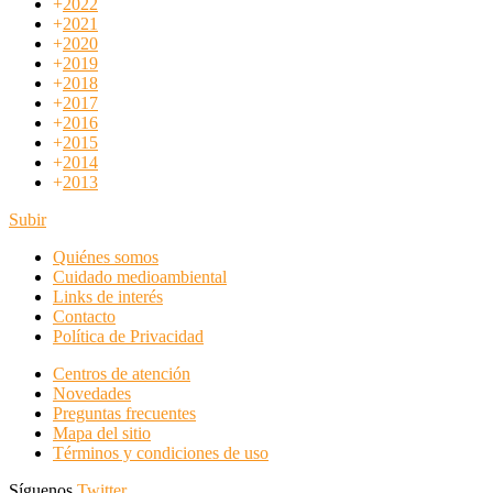
+
2022
+
2021
+
2020
+
2019
+
2018
+
2017
+
2016
+
2015
+
2014
+
2013
Subir
Quiénes somos
Cuidado medioambiental
Links de interés
Contacto
Política de Privacidad
Centros de atención
Novedades
Preguntas frecuentes
Mapa del sitio
Términos y condiciones de uso
Síguenos
Twitter