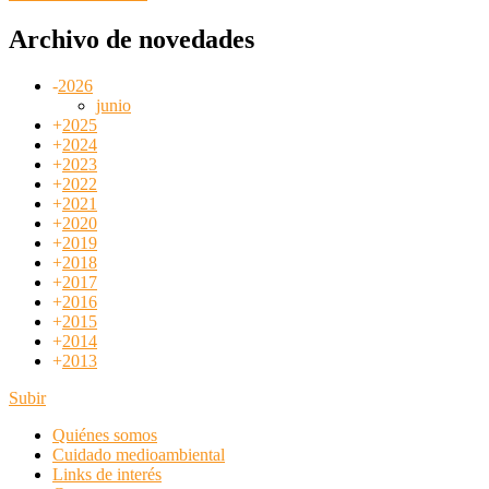
Archivo de novedades
-
2026
junio
+
2025
+
2024
+
2023
+
2022
+
2021
+
2020
+
2019
+
2018
+
2017
+
2016
+
2015
+
2014
+
2013
Subir
Quiénes somos
Cuidado medioambiental
Links de interés