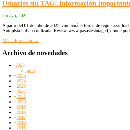
Usuarios sin TAG: Información Important
7 mayo, 2025
A partir del 01 de julio de 2025, cambiará la forma de regularizar los 
Autopista Urbana utilizada. Revisa: www.pasastesintag.cl, donde podr
Más información →
Archivo de novedades
-
2026
junio
+
2025
+
2024
+
2023
+
2022
+
2021
+
2020
+
2019
+
2018
+
2017
+
2016
+
2015