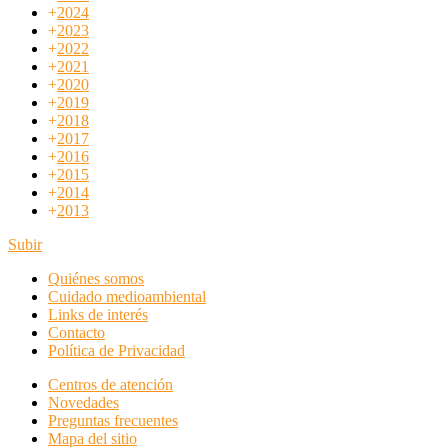
+
2024
+
2023
+
2022
+
2021
+
2020
+
2019
+
2018
+
2017
+
2016
+
2015
+
2014
+
2013
Subir
Quiénes somos
Cuidado medioambiental
Links de interés
Contacto
Política de Privacidad
Centros de atención
Novedades
Preguntas frecuentes
Mapa del sitio