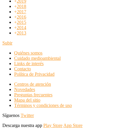
+
2019
+
2018
+
2017
+
2016
+
2015
+
2014
+
2013
Subir
Quiénes somos
Cuidado medioambiental
Links de interés
Contacto
Política de Privacidad
Centros de atención
Novedades
Preguntas frecuentes
Mapa del sitio
Términos y condiciones de uso
Síguenos
Twitter
Descarga nuestra app
Play Store
App Store