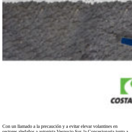
Con un llamado a la precaución y a evitar elevar volantines en
sectores aledaños a autopista Vespucio Sur, la Concesionaria junto a